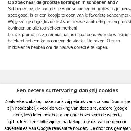
Op zoek naar de grootste kortingen in schoenenland?
Schoenen.be, dé portaalsite voor schoenenpromoties, is je nieu
speelgoed! Is er een koopje te doen van je favoriete schoenmer
Wij geven je dagelijks de lijst van nieuwe aanbiedingen en groots
kortingen op alle top-schoenmerken!
Let op: promoties zijn er niet het hele jaar door. Voor de winkelier
betekent het een kans om van de stock af te raken. Om zo
middelen te hebben om de nieuwe collectie te kopen.
Een betere surfervaring dankzij cookies
© 2026
development by
Shoes.be
// Design by
Bannershop.be
Zoals elke website, maken ook wij gebruik van cookies. Sommige
Dames
|
Heren
|
Kinderen
|
Alle Merken
|
Schoenwinkels
zijn noodzakelijk voor de werking van deze site, andere (google
analytics) leren ons hoe anonieme bezoekers de website
gebruiken. Ten slotte zijn er marketing cookies van derden om
advertenties van Google relevant te houden. De door ons gemeten