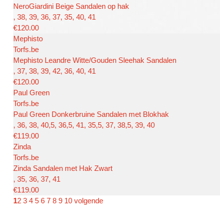
NeroGiardini Beige Sandalen op hak
, 38, 39, 36, 37, 35, 40, 41
€120.00
Mephisto
Torfs.be
Mephisto Leandre Witte/Gouden Sleehak Sandalen
, 37, 38, 39, 42, 36, 40, 41
€120.00
Paul Green
Torfs.be
Paul Green Donkerbruine Sandalen met Blokhak
, 36, 38, 40,5, 36,5, 41, 35,5, 37, 38,5, 39, 40
€119.00
Zinda
Torfs.be
Zinda Sandalen met Hak Zwart
, 35, 36, 37, 41
€119.00
1
2
3
4
5
6
7
8
9
10
volgende