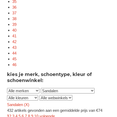
35
36
37
38
39
40
41
42
43
44
45
46
kies je merk, schoentype, kleur of
schoenwinkel:
Sandalen (
X
)
432 artikels gevonden aan een gemiddelde prijs van €74
1
2
3
4
5
6
7
8
9
10
volgende