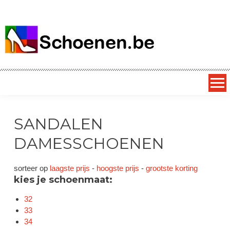
SCHOENEN.be
alles over schoenen – dagelijks nieuwe superkortingen op
exclusieve schoenmerken
SANDALEN
DAMESSCHOENEN
sorteer op
laagste prijs
-
hoogste prijs
-
grootste korting
kies je schoenmaat:
32
33
34