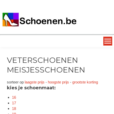
SCHOENEN.be
alles over schoenen – dagelijks nieuwe superkortingen op
exclusieve schoenmerken
VETERSCHOENEN
MEISJESSCHOENEN
sorteer op
laagste prijs
-
hoogste prijs
-
grootste korting
kies je schoenmaat:
16
17
18