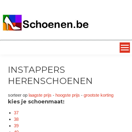
SCHOENEN.be
alles over schoenen – dagelijks nieuwe superkortingen op
exclusieve schoenmerken
INSTAPPERS
HERENSCHOENEN
sorteer op
laagste prijs
-
hoogste prijs
-
grootste korting
kies je schoenmaat:
37
38
39