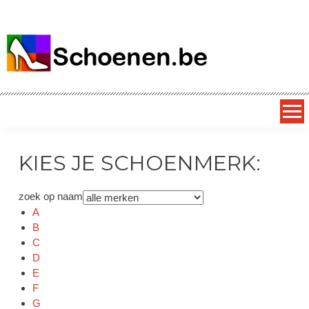
SCHOENEN.be
alles over schoenen – dagelijks nieuwe superkortingen op
exclusieve schoenmerken
KIES JE SCHOENMERK:
zoek op naam
A
B
C
D
E
F
G