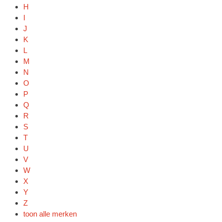
H
I
J
K
L
M
N
O
P
Q
R
S
T
U
V
W
X
Y
Z
toon alle merken