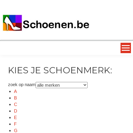
SCHOENEN.be
alles over schoenen – dagelijks nieuwe superkortingen op
exclusieve schoenmerken
KIES JE SCHOENMERK:
zoek op naam
A
B
C
D
E
F
G