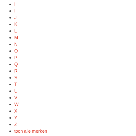
H
I
J
K
L
M
N
O
P
Q
R
S
T
U
V
W
X
Y
Z
toon alle merken