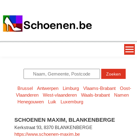
SCHOENEN.be
alles over schoenen – dagelijks nieuwe superkortingen op
exclusieve schoenmerken
Zoeken
Brussel
Antwerpen
Limburg
Vlaams-Brabant
Oost-
Vlaanderen
West-vlaanderen
Waals-brabant
Namen
Henegouwen
Luik
Luxemburg
SCHOENEN MAXIM, BLANKENBERGE
Kerkstraat 93, 8370 BLANKENBERGE
https://www.schoenen-maxim.be